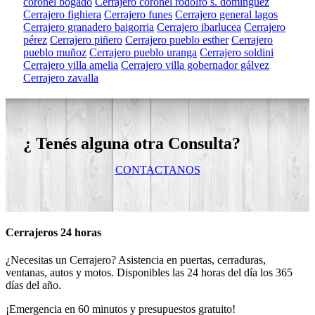
coronel bogado
Cerrajero coronel rodolfo s. domínguez
Cerrajero fighiera
Cerrajero funes
Cerrajero general lagos
Cerrajero granadero baigorria
Cerrajero ibarlucea
Cerrajero
pérez
Cerrajero piñero
Cerrajero pueblo esther
Cerrajero
pueblo muñoz
Cerrajero pueblo uranga
Cerrajero soldini
Cerrajero villa amelia
Cerrajero villa gobernador gálvez
Cerrajero zavalla
¿ Tenés alguna otra Consulta?
CONTACTANOS
Cerrajeros 24 horas
¿Necesitas un Cerrajero? Asistencia en puertas, cerraduras,
ventanas, autos y motos. Disponibles las 24 horas del día los 365
días del año.
¡Emergencia en 60 minutos y presupuestos gratuito!