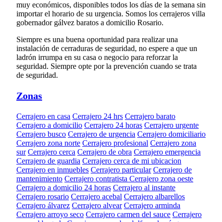
muy económicos, disponibles todos los días de la semana sin
importar el horario de su urgencia. Somos los cerrajeros villa
gobernador gálvez baratos a domicilio Rosario.
Siempre es una buena oportunidad para realizar una
instalación de cerraduras de seguridad, no espere a que un
ladrón irrumpa en su casa o negocio para reforzar la
seguridad. Siempre opte por la prevención cuando se trata
de seguridad.
Zonas
Cerrajero en casa
Cerrajero 24 hrs
Cerrajero barato
Cerrajero a domicilio
Cerrajero 24 horas
Cerrajero urgente
Cerrajero busco
Cerrajero de urgencia
Cerrajero domiciliario
Cerrajero zona norte
Cerrajero profesional
Cerrajero zona
sur
Cerrajero cerca
Cerrajero de obra
Cerrajero emergencia
Cerrajero de guardia
Cerrajero cerca de mi ubicacion
Cerrajero en inmuebles
Cerrajero particular
Cerrajero de
mantenimiento
Cerrajero contratista
Cerrajero zona oeste
Cerrajero a domicilio 24 horas
Cerrajero al instante
Cerrajero rosario
Cerrajero acebal
Cerrajero albarellos
Cerrajero álvarez
Cerrajero alvear
Cerrajero arminda
Cerrajero arroyo seco
Cerrajero carmen del sauce
Cerrajero