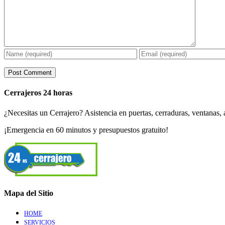
Cerrajeros 24 horas
¿Necesitas un Cerrajero? Asistencia en puertas, cerraduras, ventanas, 
¡Emergencia en 60 minutos y presupuestos gratuito!
Mapa del Sitio
HOME
SERVICIOS