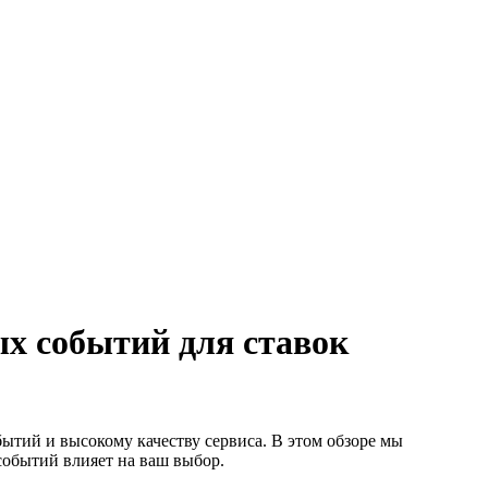
ых событий для ставок
ытий и высокому качеству сервиса. В этом обзоре мы
событий влияет на ваш выбор.