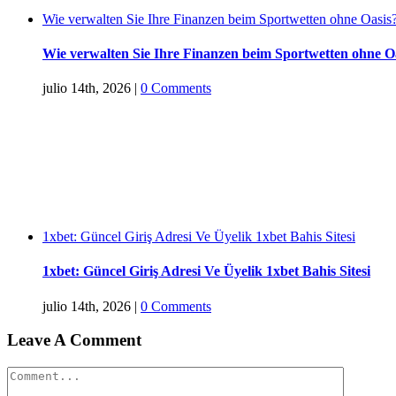
Wie verwalten Sie Ihre Finanzen beim Sportwetten ohne Oasis
Wie verwalten Sie Ihre Finanzen beim Sportwetten ohne O
julio 14th, 2026
|
0 Comments
1xbet: Güncel Giriş Adresi Ve Üyelik 1xbet Bahis Sitesi
1xbet: Güncel Giriş Adresi Ve Üyelik 1xbet Bahis Sitesi
julio 14th, 2026
|
0 Comments
Leave A Comment
Comment